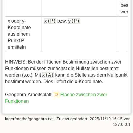
besti
werde
x(P)
y(P)
x oder y-
bzw.
Koordinate
aus einem
Punkt P
ermitteln
HINWEIS: Bei der Flächen Bestimmung zwischen zwei
Funktionen müssen zunächst die Nullstellen bestimmt
x(A)
werden (s.o.). Mit
kann die Stelle aus dem Nullpunkt
bestimmt werden. Dies liefert die x-Koordinate.
Geogebra-Arbeitsblatt:
Fläche zwischen zwei
Funktionen
lager/mathe/geogebra.txt
· Zuletzt geändert:
2025/11/19 16:15
von
127.0.0.1