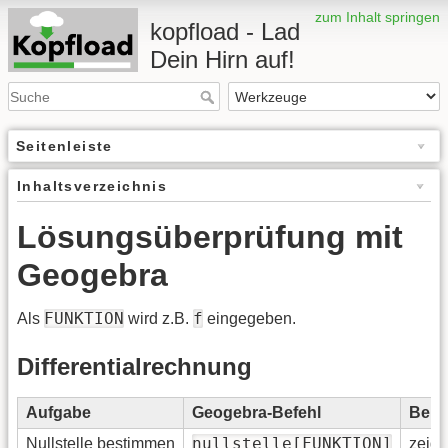
zum Inhalt springen
kopfload - Lad
Dein Hirn auf!
Seitenleiste
Inhaltsverzeichnis
Lösungsüberprüfung mit
Geogebra
FUNKTION
f
Als
wird z.B.
eingegeben.
Differentialrechnung
Aufgabe
Geogebra-Befehl
Bem
nullstelle[FUNKTION]
Nullstelle bestimmen
zeigt