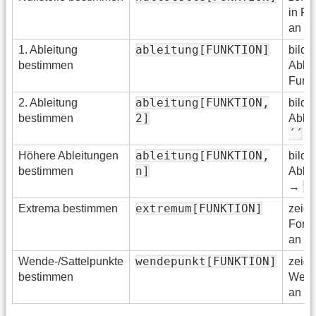
in Fo
an z.
ableitung[FUNKTION]
1. Ableitung
bildet
bestimmen
Ablei
Funkt
ableitung[FUNKTION,
2. Ableitung
bildet
2]
bestimmen
Ablei
´´
ableitung[FUNKTION,
Höhere Ableitungen
bilde
n]
bestimmen
Ablei
f
→
extremum[FUNKTION]
Extrema bestimmen
zeigt
Form
an z.
wendepunkt[FUNKTION]
Wende-/Sattelpunkte
zeigt
bestimmen
Wend
an z.