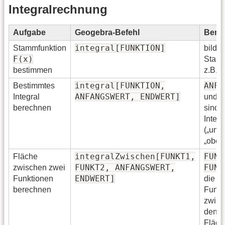
Integralrechnung
Aufgabe
Geogebra-Befehl
Beme
integral[FUNKTION]
Stammfunktion
bildet
F(x)
Stamm
F
bestimmen
z.B.
integral[FUNKTION,
ANFA
Bestimmtes
ANFANGSWERT, ENDWERT]
E
Integral
und
berechnen
sind d
Integ
(„unte
„oben
integralZwischen[FUNKT1,
FUNK
Fläche
FUNKT2, ANFANGSWERT,
FUNK
zwischen zwei
ENDWERT]
Funktionen
die b
berechnen
Funkt
zwisc
denen
Fläch