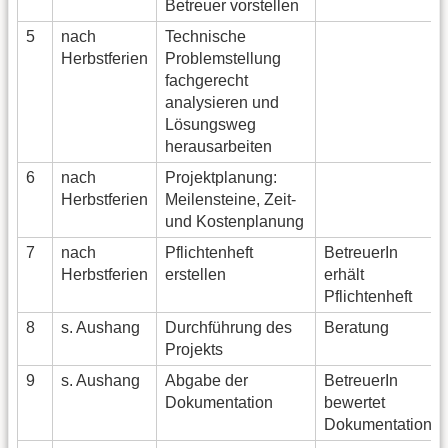
Betreuer vorstellen
5
nach
Technische
Herbstferien
Problemstellung
fachgerecht
analysieren und
Lösungsweg
herausarbeiten
6
nach
Projektplanung:
Herbstferien
Meilensteine, Zeit-
und Kostenplanung
7
nach
Pflichtenheft
BetreuerIn
Herbstferien
erstellen
erhält
Pflichtenheft
8
s. Aushang
Durchführung des
Beratung
Projekts
9
s. Aushang
Abgabe der
BetreuerIn
Dokumentation
bewertet
Dokumentation