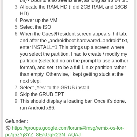
bit) - Ubuntu also seems fine, as long as it's 64 bit.
Allocate the RAM, HD (I did 2GB RAM, and 18GB
HD)
Power up the VM
Select the ISO
When the Guest/Resident screen appears, hit tab,
and after the „androidboot.hardwared=android“ txt,
enter INSTALL=1 This brings up a screen where
you select the partition. I had to create / modify my
partition (selected no on the prompt to use another
format), and set it to be a full Linux partition rather
than empty. Otherwise, I kept getting stuck at the
next step:
Select „Yes“ to the GRUB install
Skip the GRUB EPT
This should display a loading bar. Once it's done,
run Android x86.
Gefunden:
https://groups.google.com/forum/#!msg/remix-os-for-
pc/q5zYj8YZ_8E/kGgR23N_AQAJ